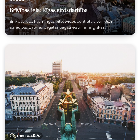
Brīvības iela: Rīgas sirdsdarbība
Brīvības iela, kas ir Rīgas pilsētvides centrālais punkts, ir
aizraujošs Latvijas bagātās pagātnes un enerģiskās…
5 min read
0