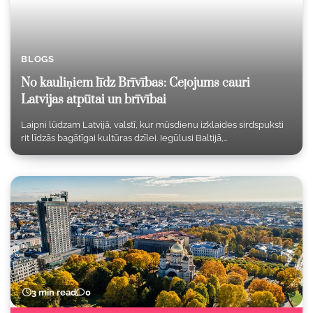
BLOGS
No kauliņiem līdz Brīvības: Ceļojums cauri
Latvijas atpūtai un brīvībai
Laipni lūdzam Latvijā, valstī, kur mūsdienu izklaides sirdspuksti
rit līdzās bagātīgai kultūras dzīlei. Iegūlusi Baltijā,…
3 min read
0