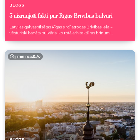
BLOGS
5 aizraujoši fakti par Rīgas Brīvības bulvāri
Latvijas galvaspilsētas Rīgas sirdī atrodas Brīvības iela –
vēsturiski bagāts bulvāris, ko rotā arhitektūras brīnumi.…
3 min read
0
BLOGS