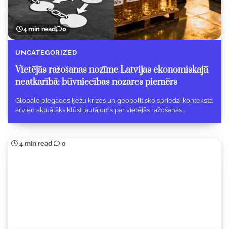
4 min read
0
UNCATEGORIZED
Vietējās ražošanas nozīme Latvijas ekonomiskajā
neatkarībā: būvniecības nozares piemērs
Globālo piegādes ķēžu krīzes un geopolitisko spriedzi kontekstā
arvien aktuālāks kļūst jautājums par vietējās ražošanas…
4 min read
0