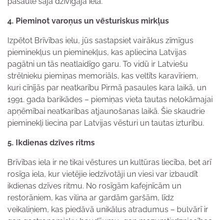
pasaulē šajā dzīvīgajā ielā.
4. Pieminot varoņus un vēsturiskus mirkļus
Izpētot Brīvības ielu, jūs sastapsiet vairākus zīmīgus
pieminekļus un pieminekļus, kas apliecina Latvijas
pagātni un tās neatlaidīgo garu. To vidū ir Latviešu
strēlnieku piemiņas memoriāls, kas veltīts karavīriem,
kuri cīnījās par neatkarību Pirmā pasaules kara laikā, un
1991. gada barikādes – piemiņas vieta tautas nelokāmajai
apņēmībai neatkarības atjaunošanas laikā. Šie skaudrie
pieminekļi liecina par Latvijas vēsturi un tautas izturību.
5. Ikdienas dzīves ritms
Brīvības iela ir ne tikai vēstures un kultūras liecība, bet arī
rosīga iela, kur vietējie iedzīvotāji un viesi var izbaudīt
ikdienas dzīves ritmu. No rosīgām kafejnīcām un
restorāniem, kas vilina ar gardām garšām, līdz
veikaliņiem, kas piedāvā unikālus atradumus – bulvārī ir