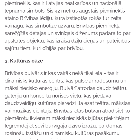
piemineklis, kas ir Latvijas neatkarības un nacionālā
lepnuma simbols. Šis 42 metrus augstais piemineklis
ataino Brīvības lēdiju, kura izstieptās rokās tur zelta
vainagu, kas simbolizē uzvaru. Brīvības pieminekļa
sarežģītās detaļas un svinīgais diženums padara to par
apskates objektu, kas izraisa dziļu cieņas un pateicības
sajūtu tiem, kuri cīnījās par brīvību.
3. Kultūras oāze
Brīvības bulvāris ir kas vairāk nekā tikai iela – tas ir
dinamisks kultūras centrs, kas pulsē ar radošumu un
māksliniecisko enerģiju. Bulvārī atrodas daudz teātru,
galeriju un koncertu norises vietu, kas piedāvā
daudzveidīgu kultūras pieredzi. Ja esat teātra, mākslas
vai mūzikas cienītājs, Brīvības ielas bulvārī atradīsiet ko
piemērotu ikvienam mākslinieciskās izjūtas piekritējam.
Iegremdējiet sevi burvīgajā dzīvo izrāžu, pārdomas
rosinošu izstāžu un dinamisku kultūras pasākumu