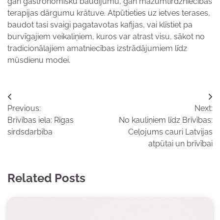
gan gastronomisku baudījumu, gan mazumtirdzniecības
terapijas dārgumu krātuve. Atpūtieties uz ietves terases,
baudot tasi svaigi pagatavotas kafijas, vai klīstiet pa
burvīgajiem veikaliņiem, kuros var atrast visu, sākot no
tradicionālajiem amatniecības izstrādājumiem līdz
mūsdienu modei.
Ziņu
Previous:
Next:
izvēlne
Brīvības iela: Rīgas
No kauliņiem līdz Brīvības:
sirdsdarbība
Ceļojums cauri Latvijas
atpūtai un brīvībai
Related Posts