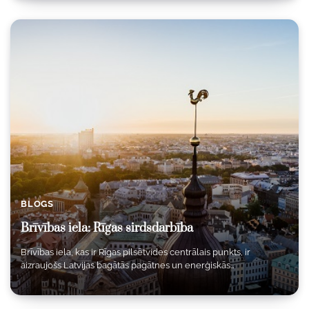
BLOGS
Brīvības iela: Rīgas sirdsdarbība
Brīvības iela, kas ir Rīgas pilsētvides centrālais punkts, ir
aizraujošs Latvijas bagātās pagātnes un enerģiskās…