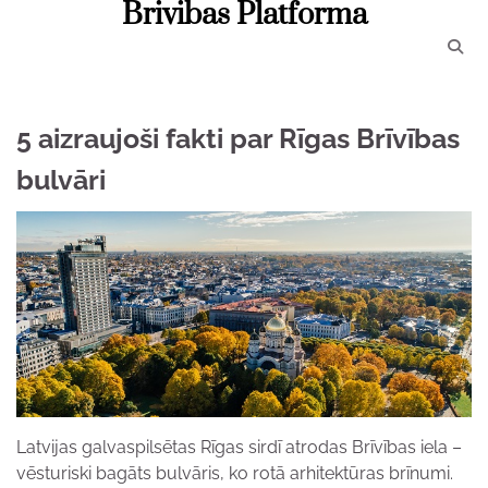
Brivibas Platforma
Skip
to
content
5 aizraujoši fakti par Rīgas Brīvības
bulvāri
Latvijas galvaspilsētas Rīgas sirdī atrodas Brīvības iela –
vēsturiski bagāts bulvāris, ko rotā arhitektūras brīnumi.