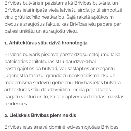
Brīvības bulvāris ir pazīstams kā Brīvības bulvāris, un
Brīvības ielai ir īpaša vieta latviešu sirdīs, jo tā simbolizē
viņu grūti izcīnīto neatkarību. Šajā rakstā aplūkosim
piecus aizraujošus faktus, kas Brīvības ielu padara par
patiesi unikālu un aizraujošu vietu.
1. Arhitektūras stilu dzīvā hronoloģija
Brīvības bulvāris piedāvā pārsteidzošu ceļojumu laikā,
pateicoties arhitektūras stilu daudzveidībai.
Pastaigājoties pa bulvāri, var sastapties ar elegantu
jūgendstila fasāžu, grandiozu neoklasicisma ēku un
modernisma šedevru gobelēnu. Brīvības ielas bulvāra
arhitektūras stilu daudzveidība liecina par pilsētas
bagāto vēsturi un to, ka tā ir aptvērusi dažādas mākslas
tendences.
2. Lieliskais Brīvības piemineklis
Brīvības ielas ainavā dominē iedvesmojošais Brīvības