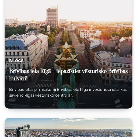
BLOGS
Brīvības iela Rīgā – iepazīstiet vēsturisko Brīvības
bulvāri!
Brīvības ielas pirmsākumi Brīvības iela Rīgā ir vēsturiska iela, kas
savieno Rīgas vēsturisko centru ar…