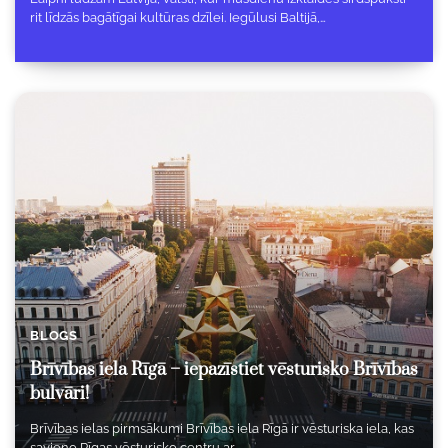
rit līdzās bagātīgai kultūras dzīlei. Iegūlusi Baltijā,…
BLOGS
Brīvības iela Rīgā – iepazīstiet vēsturisko Brīvības
bulvāri!
Brīvības ielas pirmsākumi Brīvības iela Rīgā ir vēsturiska iela, kas
savieno Rīgas vēsturisko centru ar…