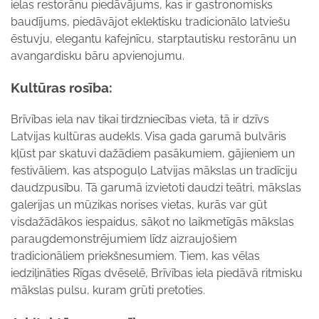
ielas restorānu piedāvājums, kas ir gastronomisks
baudījums, piedāvājot eklektisku tradicionālo latviešu
ēstuvju, elegantu kafejnīcu, starptautisku restorānu un
avangardisku bāru apvienojumu.
Kultūras rosība:
Brīvības iela nav tikai tirdzniecības vieta, tā ir dzīvs
Latvijas kultūras audekls. Visa gada garumā bulvāris
kļūst par skatuvi dažādiem pasākumiem, gājieniem un
festivāliem, kas atspoguļo Latvijas mākslas un tradīciju
daudzpusību. Tā garumā izvietoti daudzi teātri, mākslas
galerijas un mūzikas norises vietas, kurās var gūt
visdažādākos iespaidus, sākot no laikmetīgās mākslas
paraugdemonstrējumiem līdz aizraujošiem
tradicionāliem priekšnesumiem. Tiem, kas vēlas
iedziļināties Rīgas dvēselē, Brīvības iela piedāvā ritmisku
mākslas pulsu, kuram grūti pretoties.