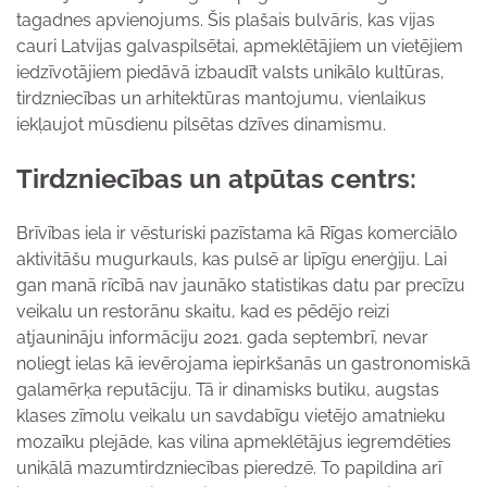
tagadnes apvienojums. Šis plašais bulvāris, kas vijas
cauri Latvijas galvaspilsētai, apmeklētājiem un vietējiem
iedzīvotājiem piedāvā izbaudīt valsts unikālo kultūras,
tirdzniecības un arhitektūras mantojumu, vienlaikus
iekļaujot mūsdienu pilsētas dzīves dinamismu.
Tirdzniecības un atpūtas centrs:
Brīvības iela ir vēsturiski pazīstama kā Rīgas komerciālo
aktivitāšu mugurkauls, kas pulsē ar lipīgu enerģiju. Lai
gan manā rīcībā nav jaunāko statistikas datu par precīzu
veikalu un restorānu skaitu, kad es pēdējo reizi
atjaunināju informāciju 2021. gada septembrī, nevar
noliegt ielas kā ievērojama iepirkšanās un gastronomiskā
galamērķa reputāciju. Tā ir dinamisks butiku, augstas
klases zīmolu veikalu un savdabīgu vietējo amatnieku
mozaīku plejāde, kas vilina apmeklētājus iegremdēties
unikālā mazumtirdzniecības pieredzē. To papildina arī