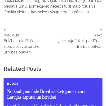
nepieciešama. Lai iegūtu visjaunāko informāciju par ielas
piedāvājumu, apmeklējiet vietējos tūrisma birojus vai
tīmekļa vietnes, kas sniegs visaptverošu pārskatu.
Ziņu
Previous:
Next:
izvēlne
Brīvības iela Rīgā –
5 aizraujoši fakti par Rīgas
iepazīstiet vēsturisko
Brīvības bulvāri
Brīvības bulvāri!
Related Posts
BLOGS
No kauliņiem līdz Brīvības: Ceļojums cauri
Latvijas atpūtai un brīvībai
Laipni lūdzam Latvijā, valstī, kur mūsdienu izklaides sirdspuksti