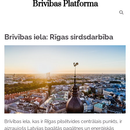
Brivibas Platforma
Skip
to
content
Brīvības iela: Rīgas sirdsdarbība
Brīvības iela, kas ir Rīgas pilsētvides centrālais punkts, ir
aizraujošs Latvijas bagātās pagātnes un enerģiskās