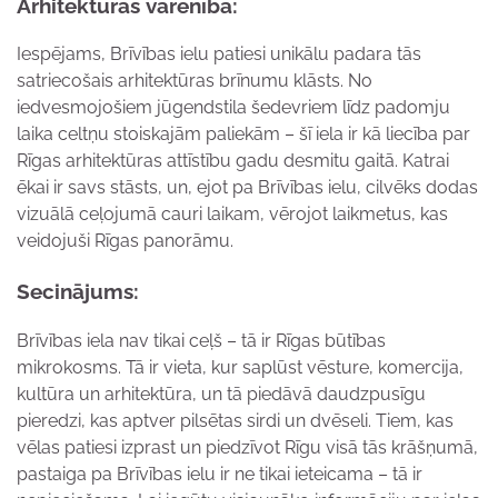
Arhitektūras varenība:
Iespējams, Brīvības ielu patiesi unikālu padara tās
satriecošais arhitektūras brīnumu klāsts. No
iedvesmojošiem jūgendstila šedevriem līdz padomju
laika celtņu stoiskajām paliekām – šī iela ir kā liecība par
Rīgas arhitektūras attīstību gadu desmitu gaitā. Katrai
ēkai ir savs stāsts, un, ejot pa Brīvības ielu, cilvēks dodas
vizuālā ceļojumā cauri laikam, vērojot laikmetus, kas
veidojuši Rīgas panorāmu.
Secinājums:
Brīvības iela nav tikai ceļš – tā ir Rīgas būtības
mikrokosms. Tā ir vieta, kur saplūst vēsture, komercija,
kultūra un arhitektūra, un tā piedāvā daudzpusīgu
pieredzi, kas aptver pilsētas sirdi un dvēseli. Tiem, kas
vēlas patiesi izprast un piedzīvot Rīgu visā tās krāšņumā,
pastaiga pa Brīvības ielu ir ne tikai ieteicama – tā ir