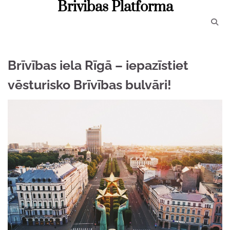
Brivibas Platforma
Skip
to
content
Brīvības iela Rīgā – iepazīstiet
vēsturisko Brīvības bulvāri!