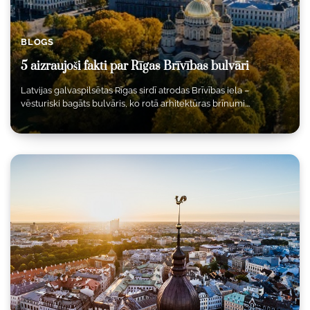
BLOGS
5 aizraujoši fakti par Rīgas Brīvības bulvāri
Latvijas galvaspilsētas Rīgas sirdī atrodas Brīvības iela –
vēsturiski bagāts bulvāris, ko rotā arhitektūras brīnumi.…