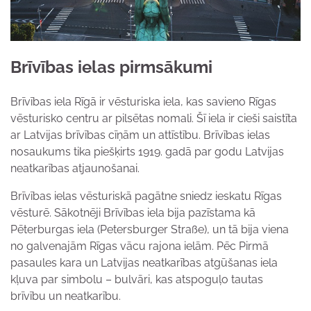
Brīvības ielas pirmsākumi
Brīvības iela Rīgā ir vēsturiska iela, kas savieno Rīgas
vēsturisko centru ar pilsētas nomali. Šī iela ir cieši saistīta
ar Latvijas brīvības cīņām un attīstību. Brīvības ielas
nosaukums tika piešķirts 1919. gadā par godu Latvijas
neatkarības atjaunošanai.
Brīvības ielas vēsturiskā pagātne sniedz ieskatu Rīgas
vēsturē. Sākotnēji Brīvības iela bija pazīstama kā
Pēterburgas iela (Petersburger Straße), un tā bija viena
no galvenajām Rīgas vācu rajona ielām. Pēc Pirmā
pasaules kara un Latvijas neatkarības atgūšanas iela
kļuva par simbolu – bulvāri, kas atspoguļo tautas
brīvību un neatkarību.