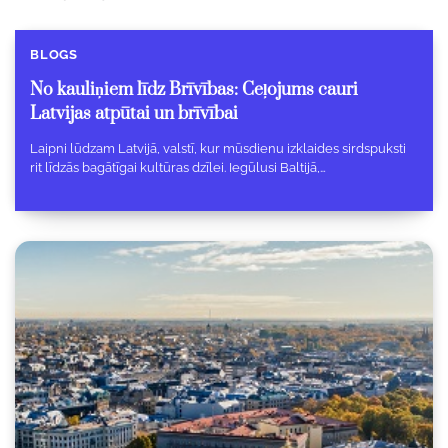
BLOGS
No kauliņiem līdz Brīvības: Ceļojums cauri
Latvijas atpūtai un brīvībai
Laipni lūdzam Latvijā, valstī, kur mūsdienu izklaides sirdspuksti
rit līdzās bagātīgai kultūras dzīlei. Iegūlusi Baltijā,…