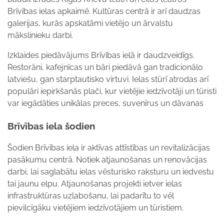
Brīvības ielas apkaimē. Kultūras centrā ir arī daudzas
galerijas, kurās apskatāmi vietējo un ārvalstu
mākslinieku darbi.
Izklaides piedāvājums Brīvības ielā ir daudzveidīgs.
Restorāni, kafejnīcas un bāri piedāvā gan tradicionālo
latviešu, gan starptautisko virtuvi. Ielas stūrī atrodas arī
populāri iepirkšanās plači, kur vietējie iedzīvotāji un tūristi
var iegādāties unikālas preces, suvenīrus un dāvanas
Brīvības iela šodien
Šodien Brīvības iela ir aktīvas attīstības un revitalizācijas
pasākumu centrā. Notiek atjaunošanas un renovācijas
darbi, lai saglabātu ielas vēsturisko raksturu un iedvestu
tai jaunu elpu. Atjaunošanas projekti ietver ielas
infrastruktūras uzlabošanu, lai padarītu to vēl
pievilcīgāku vietējiem iedzīvotājiem un tūristiem.