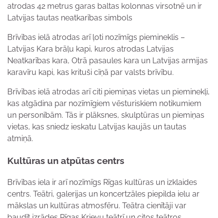
atrodas 42 metrus garas baltas kolonnas virsotnē un ir
Latvijas tautas neatkarības simbols
Brīvības ielā atrodas arī ļoti nozīmīgs piemineklis –
Latvijas Kara brāļu kapi, kuros atrodas Latvijas
Neatkarības kara, Otrā pasaules kara un Latvijas armijas
karavīru kapi, kas krituši cīņā par valsts brīvību.
Brīvības ielā atrodas arī citi piemiņas vietas un pieminekļi,
kas atgādina par nozīmīgiem vēsturiskiem notikumiem
un personībām. Tās ir plāksnes, skulptūras un piemiņas
vietas, kas sniedz ieskatu Latvijas kaujās un tautas
atmiņā.
Kultūras un atpūtas centrs
Brīvības iela ir arī nozīmīgs Rīgas kultūras un izklaides
centrs. Teātri, galerijas un koncertzāles piepilda ielu ar
mākslas un kultūras atmosfēru. Teātra cienītāji var
baudīt izrādes Rīgas Krievu teātrī un citos teātros