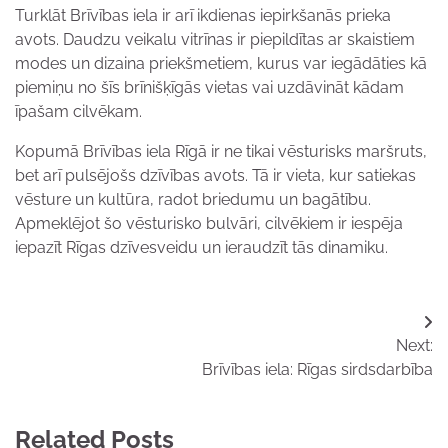
Turklāt Brīvības iela ir arī ikdienas iepirkšanās prieka
avots. Daudzu veikalu vitrīnas ir piepildītas ar skaistiem
modes un dizaina priekšmetiem, kurus var iegādāties kā
piemiņu no šīs brīnišķīgās vietas vai uzdāvināt kādam
īpašam cilvēkam.
Kopumā Brīvības iela Rīgā ir ne tikai vēsturisks maršruts,
bet arī pulsējošs dzīvības avots. Tā ir vieta, kur satiekas
vēsture un kultūra, radot briedumu un bagātību.
Apmeklējot šo vēsturisko bulvāri, cilvēkiem ir iespēja
iepazīt Rīgas dzīvesveidu un ieraudzīt tās dinamiku.
Ziņu
Next:
izvēlne
Brīvības iela: Rīgas sirdsdarbība
Related Posts