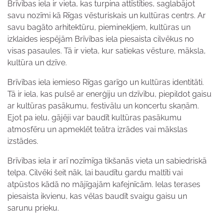
Brīvības iela ir vieta, kas turpina attīstīties, saglabājot
savu nozīmi kā Rīgas vēsturiskais un kultūras centrs. Ar
savu bagāto arhitektūru, pieminekļiem, kultūras un
izklaides iespējām Brīvības iela piesaista cilvēkus no
visas pasaules. Tā ir vieta, kur satiekas vēsture, māksla,
kultūra un dzīve.
Brīvības iela iemieso Rīgas garīgo un kultūras identitāti.
Tā ir iela, kas pulsē ar enerģiju un dzīvību, piepildot gaisu
ar kultūras pasākumu, festivālu un koncertu skaņām.
Ejot pa ielu, gājēji var baudīt kultūras pasākumu
atmosfēru un apmeklēt teātra izrādes vai mākslas
izstādes.
Brīvības iela ir arī nozīmīga tikšanās vieta un sabiedriskā
telpa. Cilvēki šeit nāk, lai baudītu gardu maltīti vai
atpūstos kādā no mājīgajām kafejnīcām. Ielas terases
piesaista ikvienu, kas vēlas baudīt svaigu gaisu un
sarunu prieku.