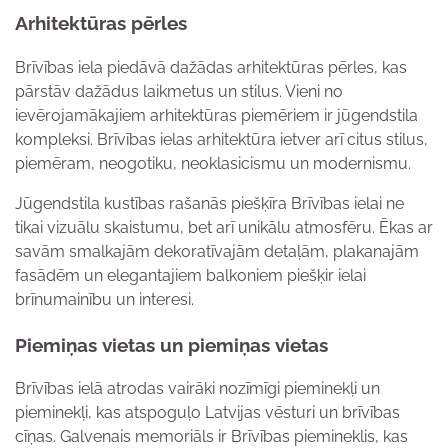
Arhitektūras pērles
Brīvības iela piedāvā dažādas arhitektūras pērles, kas
pārstāv dažādus laikmetus un stilus. Vieni no
ievērojamākajiem arhitektūras piemēriem ir jūgendstila
kompleksi. Brīvības ielas arhitektūra ietver arī citus stilus,
piemēram, neogotiku, neoklasicismu un modernismu.
Jūgendstila kustības rašanās piešķīra Brīvības ielai ne
tikai vizuālu skaistumu, bet arī unikālu atmosfēru. Ēkas ar
savām smalkajām dekoratīvajām detaļām, plakanajām
fasādēm un elegantajiem balkoniem piešķir ielai
brīnumainību un interesi.
Piemiņas vietas un piemiņas vietas
Brīvības ielā atrodas vairāki nozīmīgi pieminekļi un
pieminekļi, kas atspoguļo Latvijas vēsturi un brīvības
cīņas. Galvenais memoriāls ir Brīvības piemineklis, kas